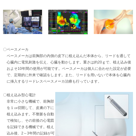
〇ペースメーカ
ペースメーカは前胸部の内側の皮下に植え込んだ本体から、リードを通して
心臓内に電気刺激を伝え、心臓を動かします。重さは約20ｇで、植え込み後
およそ10年間の使用が可能です。ペースメーカは個人に合わせた設定が必要
で、定期的に外来で確認をします。また、リードを用いないで本体を心臓内
に挿入するリードレスペースメーカ治療も行っています。
〇植え込み型心電計
非常に小さな機械で、前胸部
を１㎝切開して、皮膚の下に
植え込みます。不整脈を自動
で検知し、その前後の心電図
を記録できる機械です。植え
込み後、2～3年間の記録が可