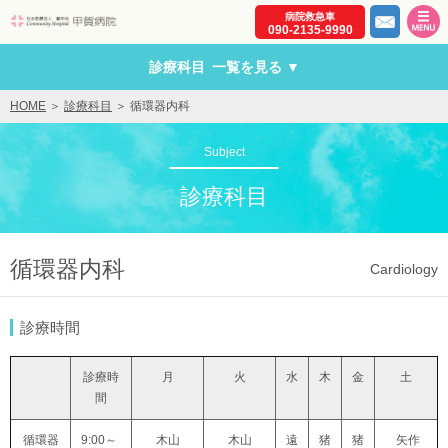
病院救急車
社会医療法人 駿甲会 コミュニティーホスピタル 甲賀病
090-2135-9990
診療科目
HOME
診療科目
循環器内科
Subject
診療科目
循環器内科
Cardiology
診療時間
診療時
月
火
水
木
金
土
間
循環器
9:00～
木山
木山
遠
猪
猪
矢作