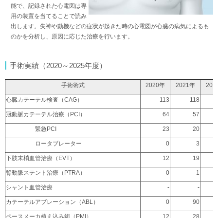
能で、記録された心電図は専
用の装置を当てることで読み
出します。失神や動機などの症状が起きた時の心電図が心臓の病気によるも
のかを分析し、原因に応じた治療を行います。
手術実績（2020～2025年度）
手術術式
2020年
2021年
202
心臓カテーテル検査（CAG）
113
118
冠動脈カテーテル治療（PCI）
64
57
緊急PCI
23
20
ロータブレーター
0
3
下肢末梢血管治療（EVT）
12
19
腎動脈ステント治療（PTRA）
0
1
シャント血管治療
-
-
カテーテルアブレーション（ABL）
0
90
ペースメーカ植え込み術（PMI）
12
28