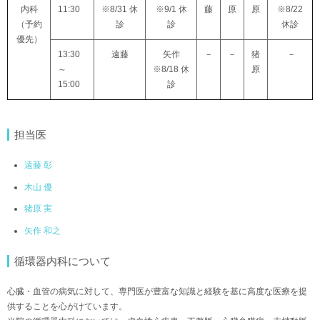
内科
11:30
※8/31 休
※9/1 休
藤
原
原
※8/22
（予約
診
診
休診
優先）
13:30
遠藤
矢作
－
－
猪
－
～
※8/18 休
原
15:00
診
担当医
遠藤 彰
木山 優
猪原 実
矢作 和之
循環器内科について
心臓・血管の病気に対して、専門医が豊富な知識と経験を基に高度な医療を提
供することを心がけています。