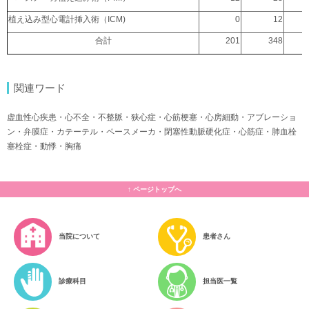
植え込み型心電計挿入術（ICM)
0
12
合計
201
348
関連ワード
虚血性心疾患・心不全・不整脈・狭心症・心筋梗塞・心房細動・アブレーショ
ン・弁膜症・カテーテル・ペースメーカ・閉塞性動脈硬化症・心筋症・肺血栓
塞栓症・動悸・胸痛
トップへ
当院について
患者さん
診療科目
担当医一覧