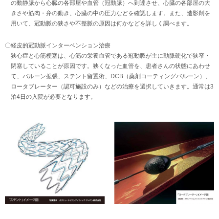
の動静脈から心臓の各部屋や血管（冠動脈）へ到達させ、心臓の各部屋の大
きさや筋肉・弁の動き、心臓の中の圧力などを確認します。また、造影剤を
用いて、冠動脈の狭さや不整脈の原因は何かなどを詳しく調べます。
〇経皮的冠動脈インターベンション治療
狭心症と心筋梗塞は、心筋の栄養血管である冠動脈が主に動脈硬化で狭窄・
閉塞していることが原因です。狭くなった血管を、患者さんの状態にあわせ
て、バルーン拡張、ステント留置術、DCB（薬剤コーティングバルーン）、
ロータブレーター（認可施設のみ）などの治療を選択していきます。通常は3
泊4日の入院が必要となります。