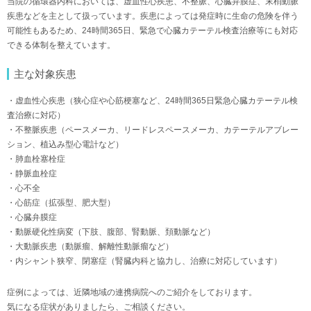
当院の循環器内科においては、虚血性心疾患、不整脈、心臓弁膜症、末梢動脈
疾患などを主として扱っています。疾患によっては発症時に生命の危険を伴う
可能性もあるため、24時間365日、緊急で心臓カテーテル検査治療等にも対応
できる体制を整えています。
主な対象疾患
・虚血性心疾患（狭心症や心筋梗塞など、24時間365日緊急心臓カテーテル検
査治療に対応）
・不整脈疾患（ペースメーカ、リードレスペースメーカ、カテーテルアブレー
ション、植込み型心電計など）
・肺血栓塞栓症
・静脈血栓症
・心不全
・心筋症（拡張型、肥大型）
・心臓弁膜症
・動脈硬化性病変（下肢、腹部、腎動脈、頚動脈など）
・大動脈疾患（動脈瘤、解離性動脈瘤など）
・内シャント狭窄、閉塞症（腎臓内科と協力し、治療に対応しています）
症例によっては、近隣地域の連携病院へのご紹介をしております。
気になる症状がありましたら、ご相談ください。