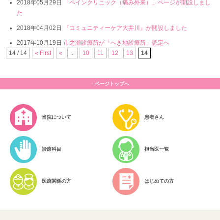
2018年05月29日
「ペインクリニック（痛み外来）」ページが開設しまし
た
2018年04月02日
『コミュニティーケア大井川』が開設しました
2017年10月19日
市之瀬診療所が「へき地診療所」認定へ
14 / 14
« First
«
...
10
11
12
13
14
トップへ
当院について
患者さん
診療科目
担当医一覧
医療関係の方
はじめての方