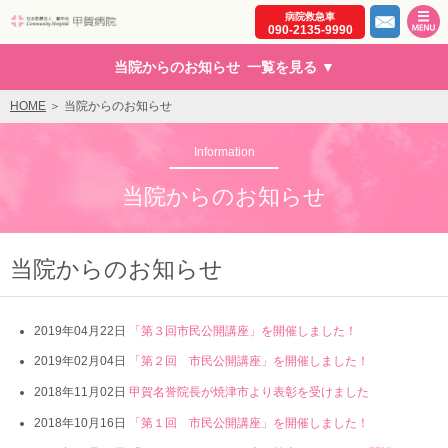
病院救急車
社会医療法人 駿甲会 コミュニティーホスピタル 甲賀病
090-2135-9990
当院からのお知らせ
HOME
当院からのお知らせ
Information
当院からのお知らせ
当院からのお知らせ
2019年04月22日
「第３回市民公開講座」を開催しました！
2019年02月04日
「第２回 市民公開講座」を開催しました！
2018年11月02日
甲賀名誉院長が焼津市より表彰を受けました
2018年10月16日
「第１回 市民公開講座」を開催しました！